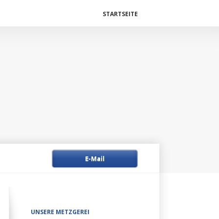
Navigation
STARTSEITE
überspringen
E-Mail
Navigation
UNSERE METZGEREI